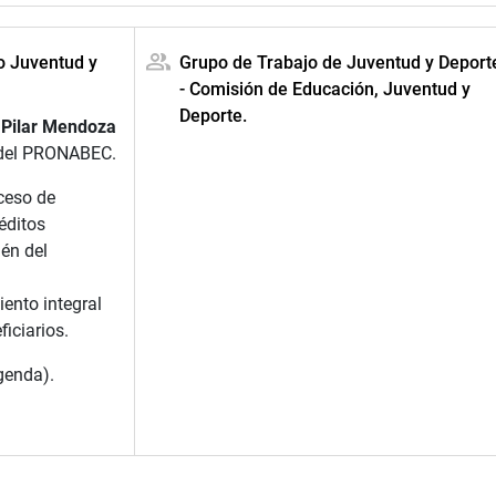
o Juventud y
Grupo de Trabajo de Juventud y Deport
- Comisión de Educación, Juventud y
Deporte.
 Pilar Mendoza
a del PRONABEC.
ceso de
éditos
én del
nto integral
ficiarios.
agenda).