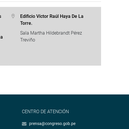
s
Edificio Víctor Raúl Haya De La
Torre.
Sala Martha Hildebrandt Pérez
la
Treviño
CENTRO DE ATENCIÓN
prensa@congreso.gob.pe