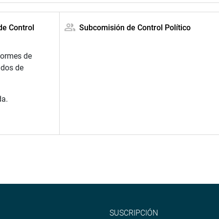
de Control
Subcomisión de Control Político
formes de
ados de
da.
SUSCRIPCIÓN