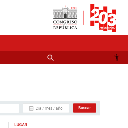
Día / mes / año
LUGAR