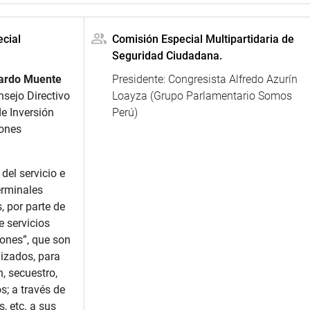
cial
Comisión Especial Multipartidaria de
Seguridad Ciudadana.
uardo Muente
Presidente: Congresista Alfredo Azurín
nsejo Directivo
Loayza (Grupo Parlamentario Somos
e Inversión
Perú)
ones
del servicio e
erminales
s, por parte de
 servicios
ones”, que son
ilizados, para
, secuestro,
os; a través de
, etc. a sus