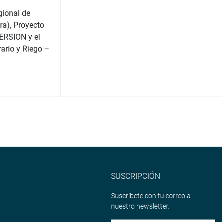
ional de
a), Proyecto
ERSION y el
rario y Riego –
SUSCRIPCIÓN
Suscríbete con tu correo a
nuestro newsletter.