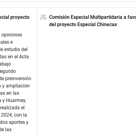
ecial proyecto
Comisión Especial Multipartidaria a fav
del proyecto Especial Chinecas
y opiniones
iales e
de estudio del
das en el Acta
abajo
Segundo
de preinversión
o y ampliación
as en las
a y Huarmey,
realizada el
 2024, con la
idos aportes y
de las