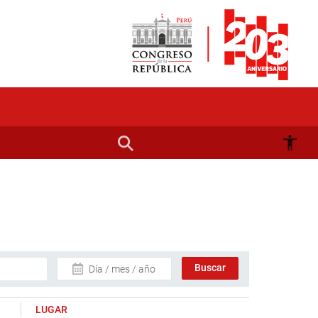
Día / mes / año
LUGAR