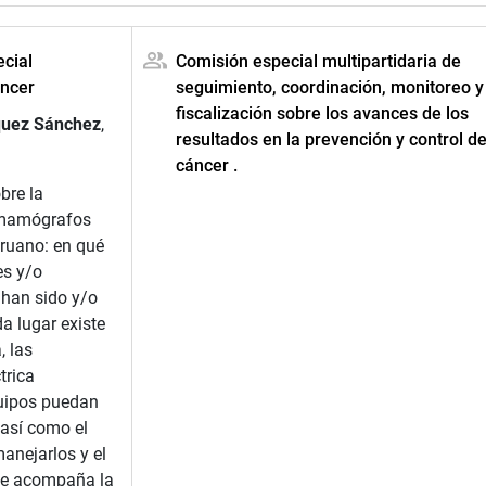
cial
Comisión especial multipartidaria de
áncer
seguimiento, coordinación, monitoreo y
fiscalización sobre los avances de los
quez Sánchez
,
resultados en la prevención y control de
cáncer .
bre la
9 mamógrafos
eruano: en qué
es y/o
 han sido y/o
da lugar existe
, las
trica
quipos puedan
así como el
anejarlos y el
ue acompaña la