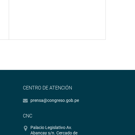
CENTRO DE ATENCIÓN
prensa@congreso.gob.pe
CNC
Palacio Legislativo Av.
Abancay s/n. Cercado de