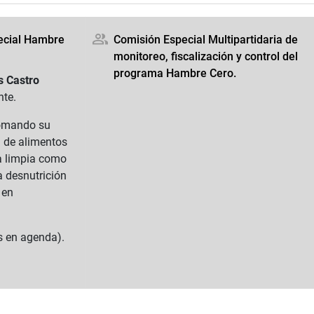
ecial Hambre
Comisión Especial Multipartidaria de
monitoreo, fiscalización y control del
programa Hambre Cero.
s Castro
nte.
tomando su
n de alimentos
ua limpia como
a desnutrición
 en
s en agenda).