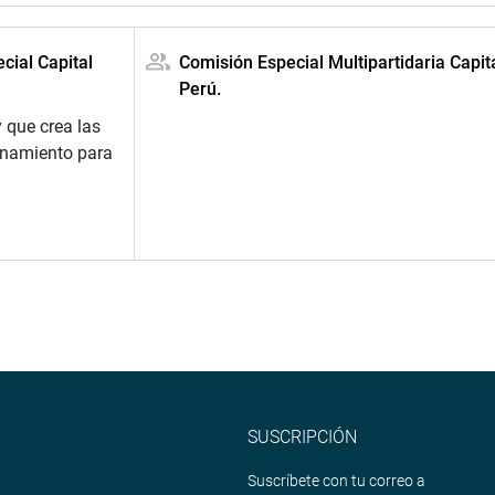
cial Capital
Comisión Especial Multipartidaria Capit
Perú.
y que crea las
onamiento para
SUSCRIPCIÓN
Suscríbete con tu correo a