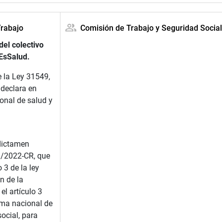
Trabajo
Comisión de Trabajo y Seguridad Social
el colectivo
 EsSalud.
 la Ley 31549,
 declara en
onal de salud y
dictamen
3/2022-CR, que
 3 de la ley
n de la
el artículo 3
ema nacional de
ocial, para