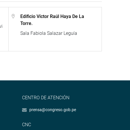
Edificio Víctor Raúl Haya De La
Torre.
vi
Sala Fabiola Salazar Leguía
CENTRO DE ATENCIÓN
prensa@congreso.gob.pe
CNC