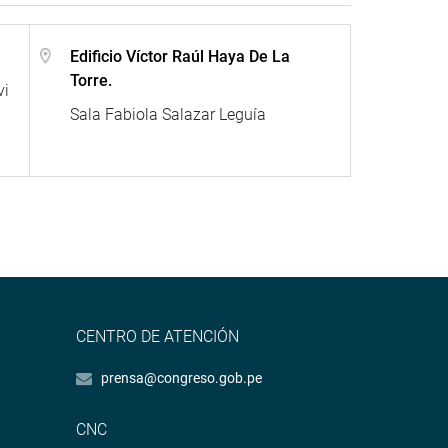
Edificio Víctor Raúl Haya De La
Torre.
vi
Sala Fabiola Salazar Leguía
CENTRO DE ATENCIÓN
prensa@congreso.gob.pe
CNC