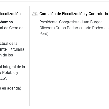
iscalización
Comisión de Fiscalización y Contraloría
 Chombo
Presidente: Congresista Juan Burgos
al de Cerro de
Oliveros (Grupo Parlamentario Podemos
Perú)
ctual de la
e II, titulada
n de los
y
l Integral de la
 Potable y
co”.
s en agenda).