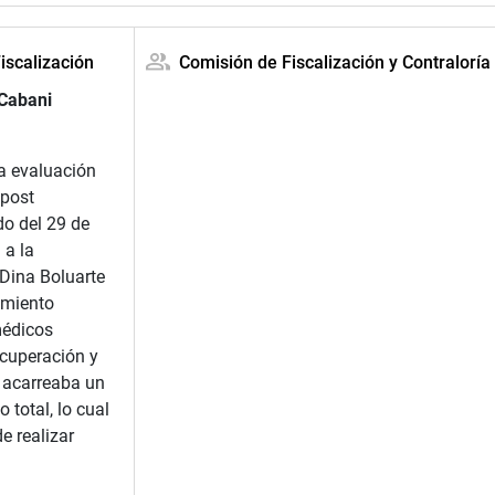
iscalización
Comisión de Fiscalización y Contraloría
 Cabani
a evaluación
 post
do del 29 de
 a la
 Dina Boluarte
amiento
médicos
ecuperación y
o acarreaba un
total, lo cual
e realizar