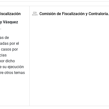
iscalización
Comisión de Fiscalización y Contraloría
ry Vásquez
.
as de
adas por el
e casos por
cias
por dicho
e su ejecución
tre otros temas