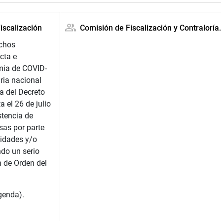
iscalización
Comisión de Fiscalización y Contraloría
echos
cta e
mia de COVID-
ria nacional
a del Decreto
el 26 de julio
stencia de
sas por parte
ridades y/o
ndo un serio
n de Orden del
agenda).