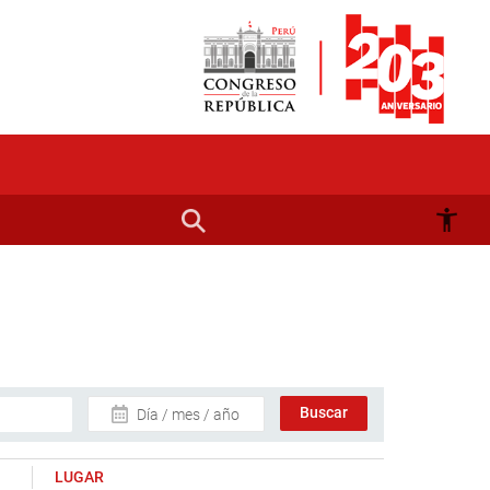
Día / mes / año
LUGAR