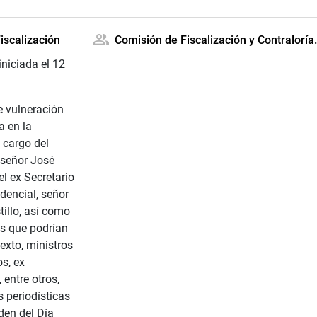
iscalización
Comisión de Fiscalización y Contraloría
iniciada el 12
e vulneración
a en la
 cargo del
 señor José
el ex Secretario
dencial, señor
illo, así como
los que podrían
exto, ministros
os, ex
 entre otros,
 periodísticas
den del Día