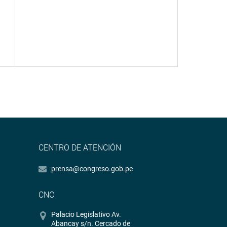
CENTRO DE ATENCIÓN
prensa@congreso.gob.pe
CNC
Palacio Legislativo Av.
Abancay s/n. Cercado de