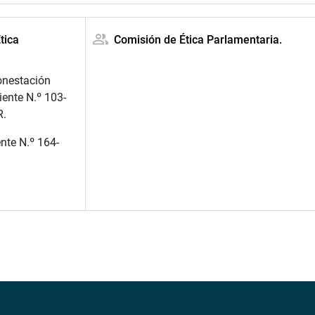
tica
Comisión de Ética Parlamentaria.
onestación
iente N.º 103-
R.
ente N.º 164-