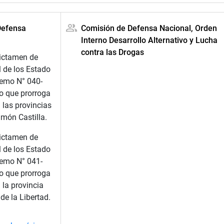
Defensa
Comisión de Defensa Nacional, Orden
Interno Desarrollo Alternativo y Lucha
contra las Drogas
dictamen de
l de los Estado
remo N° 040-
 que prorroga
 las provincias
món Castilla.
dictamen de
l de los Estado
remo N° 041-
 que prorroga
 la provincia
de la Libertad.