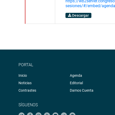
https://wb2server.congreso
sesiones/#/embed/agend
Descargar
PORTAL
Inicio
Agenda
Noticias
Editorial
Contrastes
Damos Cuenta
SÍGUENOS