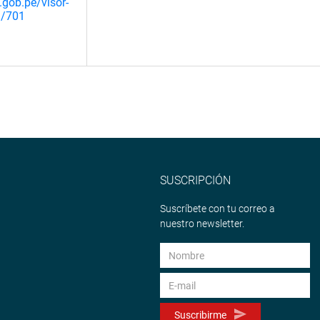
.gob.pe/visor-
a/701
SUSCRIPCIÓN
Suscríbete con tu correo a
nuestro newsletter.
Suscribirme