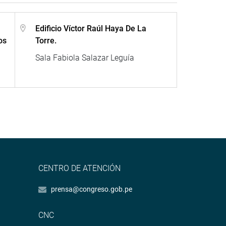
Edificio Víctor Raúl Haya De La
os
Torre.
Sala Fabiola Salazar Leguía
CENTRO DE ATENCIÓN
prensa@congreso.gob.pe
CNC