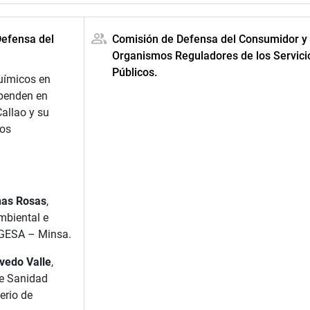
Defensa del
Comisión de Defensa del Consumidor y
Organismos Reguladores de los Servici
Públicos.
uímicos en
xpenden en
allao y su
los
nas Rosas
,
mbiental e
IGESA – Minsa.
vedo Valle
,
de Sanidad
erio de