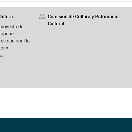
ultura
Comisión de Cultura y Patrimonio
Cultural.
proyecto de
ropone
rés nacional la
or y
a.