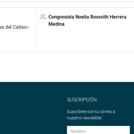
Congresista Noelia Rossvith Herrera
Medina
s del Callao»
SUSCRIPCIÓN
Suscríbete con tu correo a
nuestro newsletter.