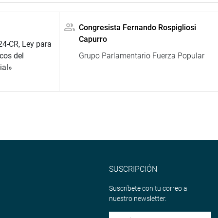
Congresista Fernando Rospigliosi
Capurro
24-CR, Ley para
icos del
Grupo Parlamentario Fuerza Popular
ial»
SUSCRIPCIÓN
Suscríbete con tu correo a
nuestro newsletter.