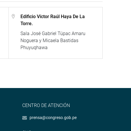
Edificio Víctor Raúl Haya De La
Torre.
Sala José Gabriel Túpac Amaru
Noguera y Micaela Bastidas
Phuyuqhawa
CENTRO DE ATENCIÓN
prensa@congreso.gob.pe