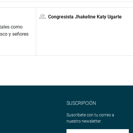
Congresista Jhakeline Katy Ugarte
 tales como
usco y señores
SUSCRIPCIÓN
Suscríbete con tu correo a
nuestro newsletter.