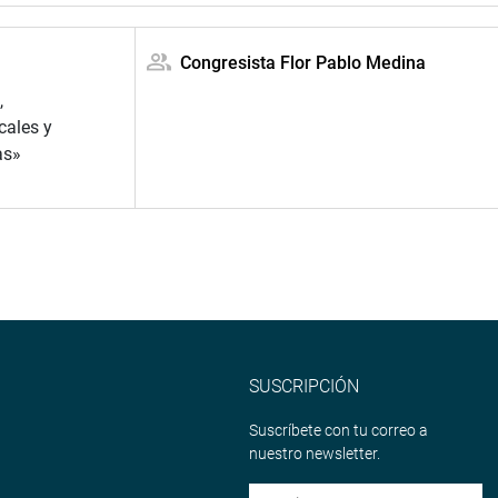
Congresista Flor Pablo Medina
,
cales y
as»
SUSCRIPCIÓN
Suscríbete con tu correo a
nuestro newsletter.