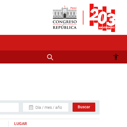
Día / mes / año
LUGAR