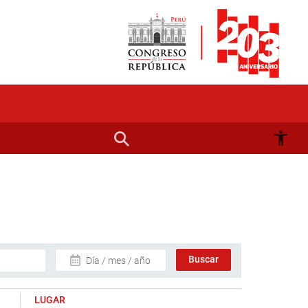
Día / mes / año
LUGAR