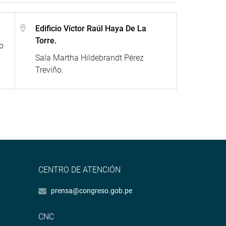
Edificio Víctor Raúl Haya De La
Torre.
o
Sala Martha Hildebrandt Pérez
Treviño.
CENTRO DE ATENCIÓN
prensa@congreso.gob.pe
CNC