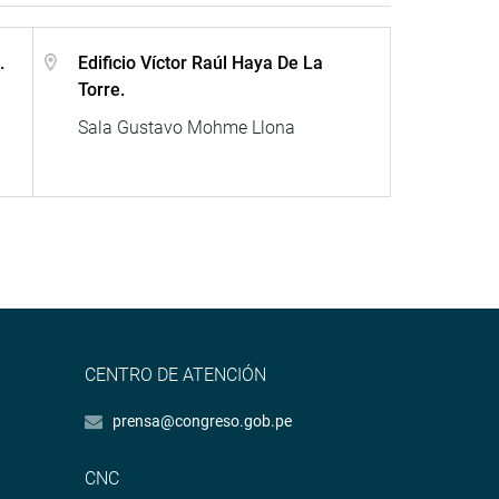
.
Edificio Víctor Raúl Haya De La
Torre.
Sala Gustavo Mohme Llona
CENTRO DE ATENCIÓN
prensa@congreso.gob.pe
CNC