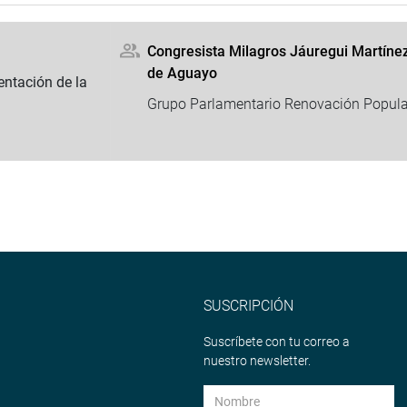
Congresista Milagros Jáuregui Martíne
de Aguayo
ntación de la
Grupo Parlamentario Renovación Popula
SUSCRIPCIÓN
Suscríbete con tu correo a
nuestro newsletter.