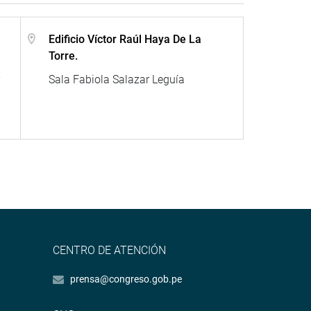
Edificio Víctor Raúl Haya De La
Torre.
r
Sala Fabiola Salazar Leguía
CENTRO DE ATENCIÓN
prensa@congreso.gob.pe