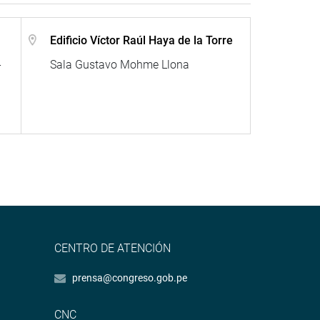
Edificio Víctor Raúl Haya de la Torre
-
Sala Gustavo Mohme Llona
CENTRO DE ATENCIÓN
prensa@congreso.gob.pe
CNC