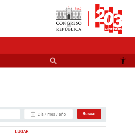
Día / mes / año
LUGAR