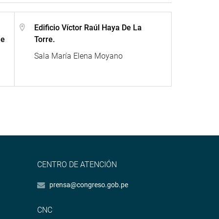
Edificio Víctor Raúl Haya De La
de
Torre.
Sala María Elena Moyano
CENTRO DE ATENCIÓN
prensa@congreso.gob.pe
CNC