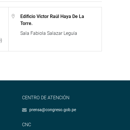
Edificio Víctor Raúl Haya De La
Torre.
Sala Fabiola Salazar Leguía
)
CENTRO DE ATENCIÓN
prensa@congreso.gob.pe
CNC