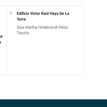
Edificio Víctor Raúl Haya De La
e
Torre.
e
Sala Martha Hildebrandt Pérez
Treviño
te
y