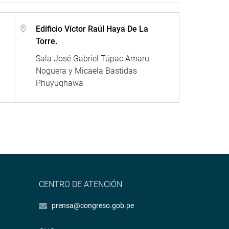
Edificio Víctor Raúl Haya De La
Torre.
Sala José Gabriel Túpac Amaru
Noguera y Micaela Bastidas
Phuyuqhawa
CENTRO DE ATENCIÓN
prensa@congreso.gob.pe