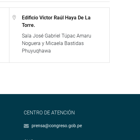
Edificio Víctor Raúl Haya De La
Torre.
Sala José Gabriel Túpac Amaru
Noguera y Micaela Bastidas
Phuyuqhawa
CENTRO DE ATENCIÓN
prensa@congreso.gob.pe