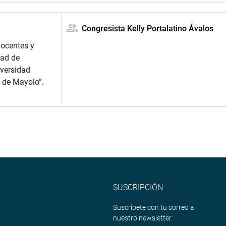
Congresista Kelly Portalatino Ávalos
docentes y
tad de
versidad
 de Mayolo”.
SUSCRIPCIÓN
Suscríbete con tu correo a
nuestro newsletter.