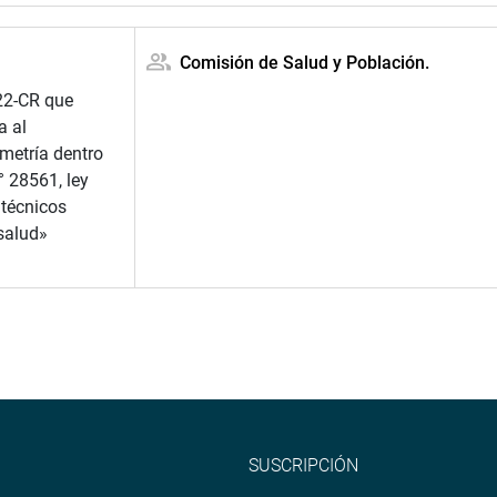
Comisión de Salud y Población.
22-CR que
a al
metría dentro
° 28561, ley
 técnicos
 salud»
SUSCRIPCIÓN