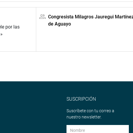
Congresista Milagros Jauregui Martíne
de Aguayo
le por las
d»
SUSCRIPCIÓN
Suscríbete con tu correo a
nuestro newsletter.