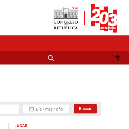
Día / mes / año
LUGAR