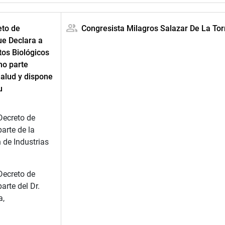
eto de
Congresista Milagros Salazar De La Tor
ue Declara a
os Biológicos
mo parte
Salud y dispone
u
Decreto de
arte de la
 de Industrias
Decreto de
rte del Dr.
a,