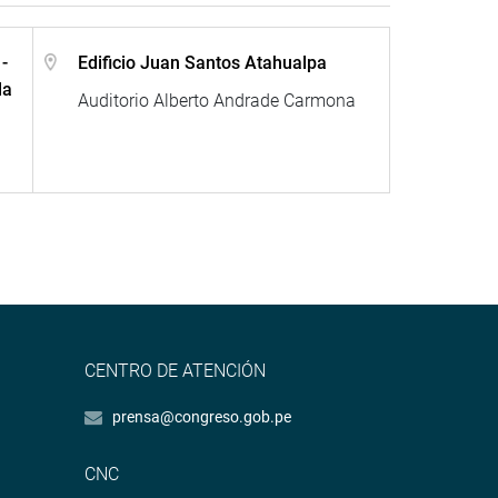
-
Edificio Juan Santos Atahualpa
la
Auditorio Alberto Andrade Carmona
CENTRO DE ATENCIÓN
prensa@congreso.gob.pe
CNC