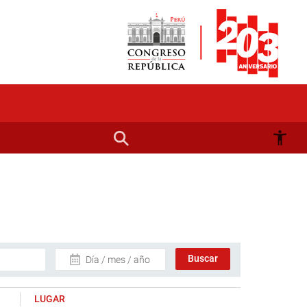
Día / mes / año
LUGAR