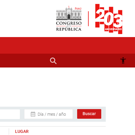
Día / mes / año
LUGAR