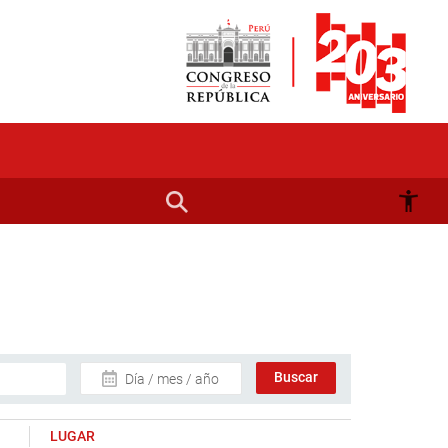
Día / mes / año
LUGAR