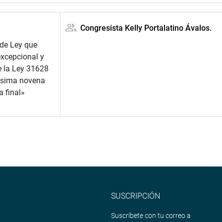
Congresista Kelly Portalatino Ávalos.
 de Ley que
xcepcional y
e la Ley 31628
ésima novena
 final»
SUSCRIPCIÓN
Suscríbete con tu correo a