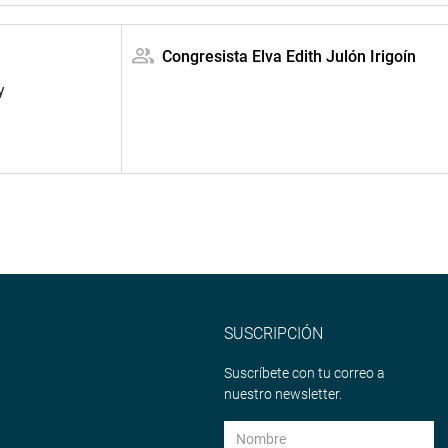
Congresista Elva Edith Julón Irigoín
y
SUSCRIPCIÓN
Suscríbete con tu correo a
nuestro newsletter.